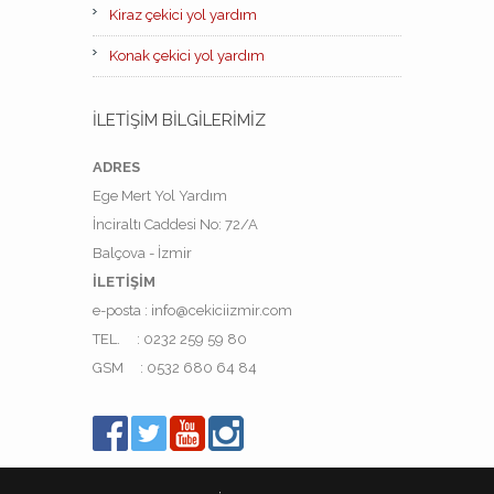
Kiraz çekici yol yardım
Konak çekici yol yardım
İLETIŞIM BILGILERIMIZ
ADRES
Ege Mert Yol Yardım
İnciraltı Caddesi No: 72/A
Balçova - İzmir
İLETİŞİM
e-posta : info@cekiciizmir.com
TEL. : 0232 259 59 80
GSM : 0532 680 64 84